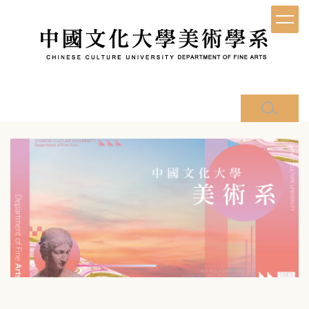
跳
到
主
要
內
容
區